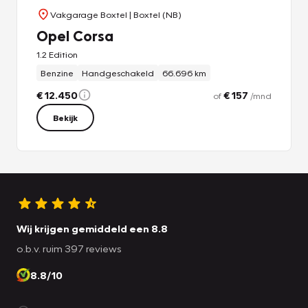
Vakgarage Boxtel
| Boxtel (NB)
Opel Corsa
1.2 Edition
Benzine
Handgeschakeld
66.696 km
€ 12.450
€ 157
of
/mnd
Bekijk
Wij krijgen gemiddeld een 8.8
o.b.v. ruim 397 reviews
8.8/10