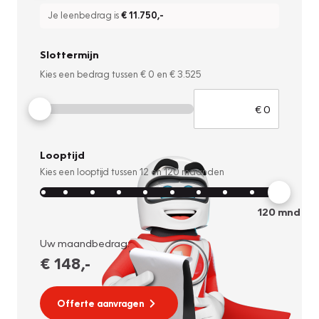
Je leenbedrag is
€ 11.750
,-
Slottermijn
Kies een bedrag tussen
€ 0
en
€ 3.525
Looptijd
Kies een looptijd tussen
12
en
120
maanden
120
mnd
Uw maandbedrag:
€ 148
,-
Offerte aanvragen