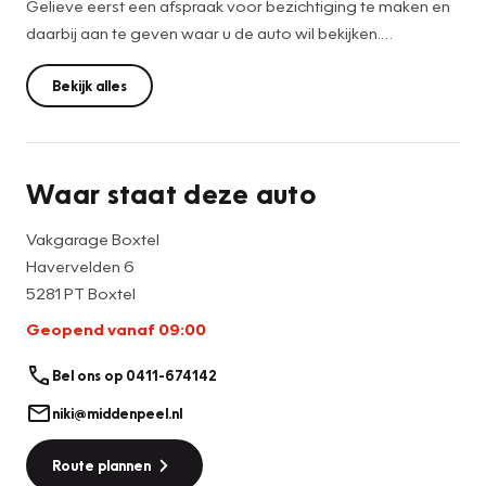
Gelieve eerst een afspraak voor bezichtiging te maken en
daarbij aan te geven waar u de auto wil bekijken.
Opel Corsa 1.2 Edition uit 2021 en slechts 88dkm ervaring.
Bekijk alles
- Volledige onderhoudshistorie
- Nieuwe distributieriem
Waar staat deze auto
- 2 sleutels
Vakgarage Boxtel
Voorzien van de juiste opties, o.a.:
Havervelden 6
- Cruise control
5281 PT Boxtel
- Apple carplay / Android auto
Geopend vanaf 09:00
- Bluetooth
- Navigatie
Bel ons op 0411-674142
inruil en/of financiering mogelijk.
niki@middenpeel.nl
Route plannen