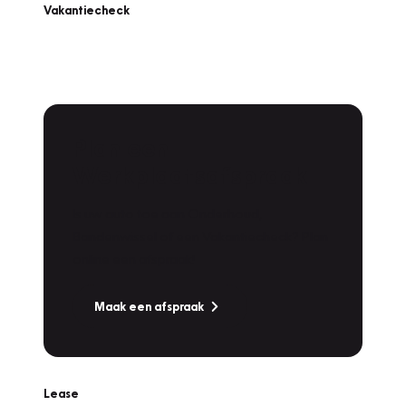
Vakantiecheck
Plan een
Werkplaatsafspraak
Is uw auto toe aan Onderhoud,
Bandenwissel of een Vakantiecheck? Plan
online een afspraak!
Maak een afspraak
Lease