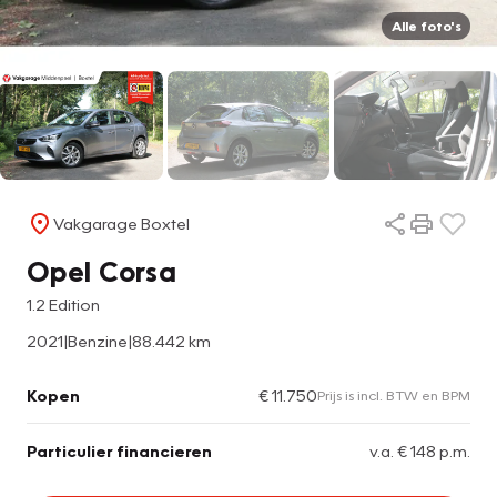
Alle foto's
Vakgarage Boxtel
Opel Corsa
1.2 Edition
2021
|
Benzine
|
88.442 km
Kopen
€ 11.750
Prijs is incl. BTW en BPM
Particulier financieren
v.a. € 148 p.m.