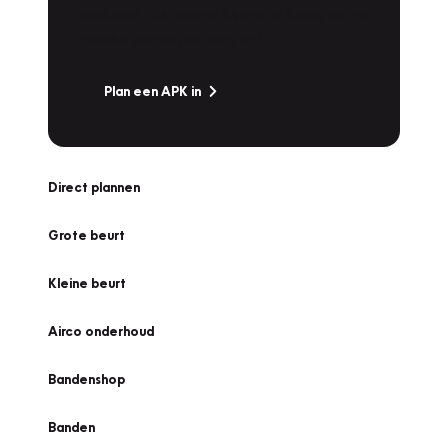
snel naar Vakgarage bij u in de buurt, en ga
zonder zorgen de weg op!
Plan een APK in
Direct plannen
Grote beurt
Kleine beurt
Airco onderhoud
Bandenshop
Banden