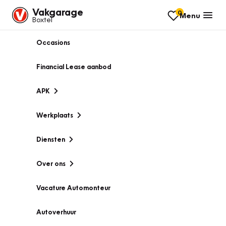
Vakgarage
0
Menu
Boxtel
Occasions
Financial Lease aanbod
APK
Werkplaats
Diensten
Over ons
Vacature Automonteur
Autoverhuur