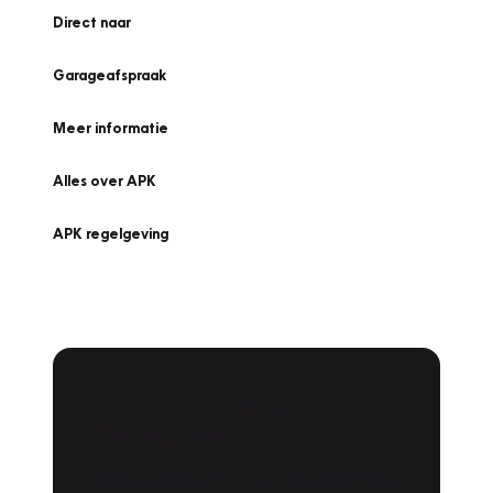
Direct naar
Garageafspraak
Meer informatie
Alles over APK
APK regelgeving
APK Keuring bij
Vakgarage!
Is het weer tijd voor de jaarlijkse APK? Ga