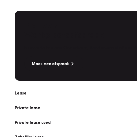
Plan een
Werkplaatsafspraak
Is uw auto toe aan Onderhoud, Bandenwissel of een Va
Maak een afspraak
Lease
Private lease
Private lease used