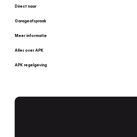
Direct naar
Garageafspraak
Meer informatie
Alles over APK
APK regelgeving
APK Keuring bij Vakgarage!
Is het weer tijd voor de jaarlijkse APK? Ga snel naar V