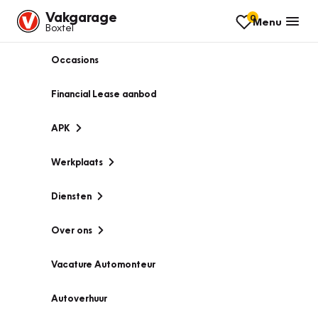
Vakgarage
0
Menu
Boxtel
Occasions
Financial Lease aanbod
APK
Werkplaats
Diensten
Over ons
Vacature Automonteur
Autoverhuur