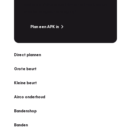
snel naar Vakgarage bij u in de buurt, en ga
zonder zorgen de weg op!
Plan een APK in
Direct plannen
Grote beurt
Kleine beurt
Airco onderhoud
Bandenshop
Banden