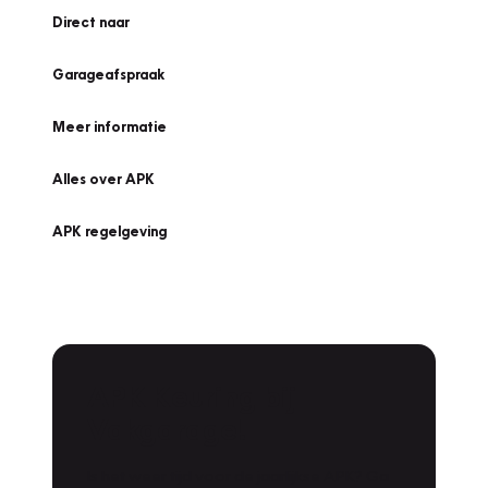
Direct naar
Garageafspraak
Meer informatie
Alles over APK
APK regelgeving
APK Keuring bij
Vakgarage!
Is het weer tijd voor de jaarlijkse APK? Ga