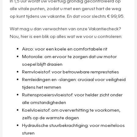
In 1,5 uur wordt uw voertuig grondig gecontroleerd op
alle vitale punten, zodat u met een gerust hart de weg
op kunt tijdens uw vakantie. En dat voor slechts € 99,95.
Wat mag u dan verwachten van onze Vakantiecheck?
Nou, hier is een blik op alles wat we voor u controleren:
Airco: voor een koele en comfortabele rit
Motorolie: om ervoor te zorgen dat uw motor
soepel blijft draaien
Remvloeistof: voor betrouwbare remprestaties
Remleidingen en -slangen: cruciaal voor veiligheid
tijdens het remmen
Ruitensproeiersvloeistof: voor helder zicht onder
alle omstandigheden
Koelvloeistof: om oververhitting te voorkomen,
zelfs op de warmste dagen
Hydraulische stuurbekrachtiging: voor moeiteloos
sturen