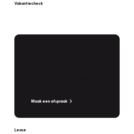
Vakantiecheck
Plan een
Werkplaatsafspraak
Is uw auto toe aan Onderhoud,
Bandenwissel of een Vakantiecheck? Plan
online een afspraak!
Maak een afspraak
Lease