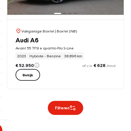
Vakgarage Boxtel
| Boxtel (NB)
Audi A6
Avant 55 TFSI e quattro Pro S-Line
2023
Hybride - Benzine
38.896 km
€ 52.950
€ 628
of v.a.
/mnd
Bekijk
Filteren