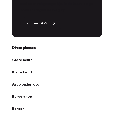
snel naar Vakgarage bij u in de buurt, en ga
zonder zorgen de weg op!
Plan een APK in
Direct plannen
Grote beurt
Kleine beurt
Airco onderhoud
Bandenshop
Banden