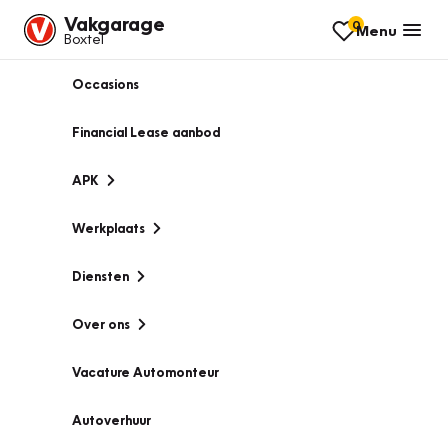
Vakgarage
0
Menu
Boxtel
Occasions
Financial Lease aanbod
APK
Werkplaats
Diensten
Over ons
Vacature Automonteur
Autoverhuur