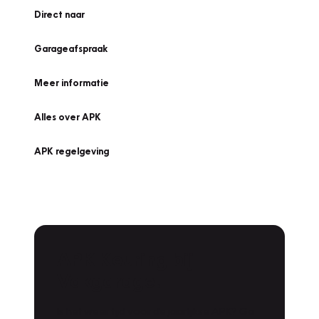
Direct naar
Garageafspraak
Meer informatie
Alles over APK
APK regelgeving
APK Keuring bij
Vakgarage!
Is het weer tijd voor de jaarlijkse APK? Ga