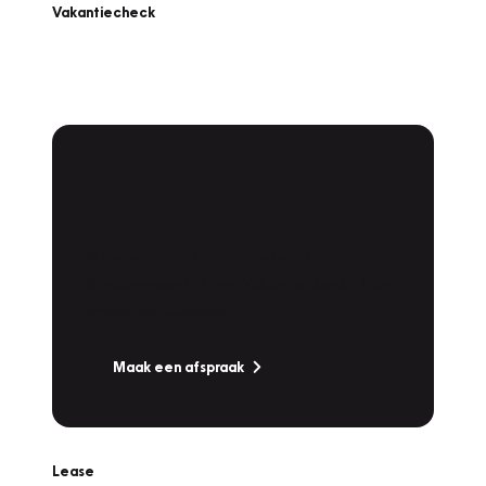
Vakantiecheck
Plan een
Werkplaatsafspraak
Is uw auto toe aan Onderhoud,
Bandenwissel of een Vakantiecheck? Plan
online een afspraak!
Maak een afspraak
Lease