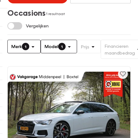
Occasions
1 resultaat
Vergelijken
Financieren
Merk
Model
Prijs
1
1
maandbedrag