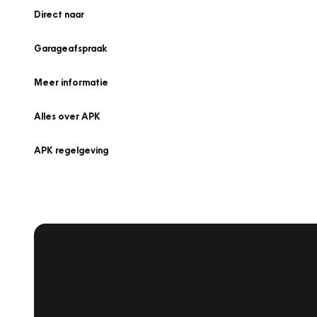
Direct naar
Garageafspraak
Meer informatie
Alles over APK
APK regelgeving
APK Keuring bij Vakgarage!
Is het weer tijd voor de jaarlijkse APK? Ga snel naar V