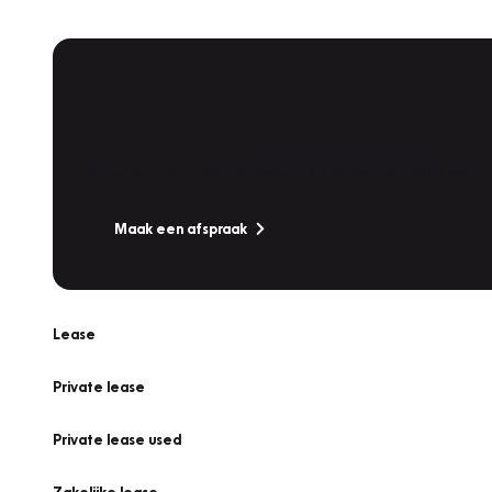
Plan een
Werkplaatsafspraak
Is uw auto toe aan Onderhoud, Bandenwissel of een Va
Maak een afspraak
Lease
Private lease
Private lease used