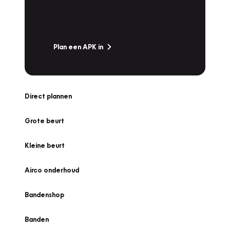
snel naar Vakgarage bij u in de buurt, en ga
zonder zorgen de weg op!
Plan een APK in
Direct plannen
Grote beurt
Kleine beurt
Airco onderhoud
Bandenshop
Banden