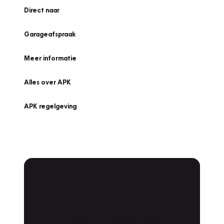
Direct naar
Garageafspraak
Meer informatie
Alles over APK
APK regelgeving
APK Keuring bij
Vakgarage!
Is het weer tijd voor de jaarlijkse APK? Ga