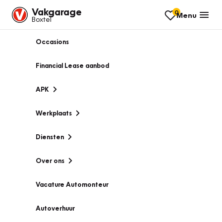
Vakgarage
0
Menu
Boxtel
Occasions
Financial Lease aanbod
APK
Werkplaats
Diensten
Over ons
Vacature Automonteur
Autoverhuur