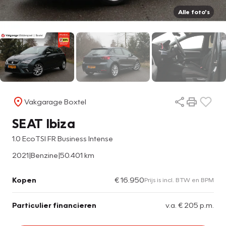
Alle foto's
Vakgarage Boxtel
SEAT Ibiza
1.0 EcoTSI FR Business Intense
2021
|
Benzine
|
50.401 km
Kopen
€ 16.950
Prijs is incl. BTW en BPM
Particulier financieren
v.a. € 205 p.m.