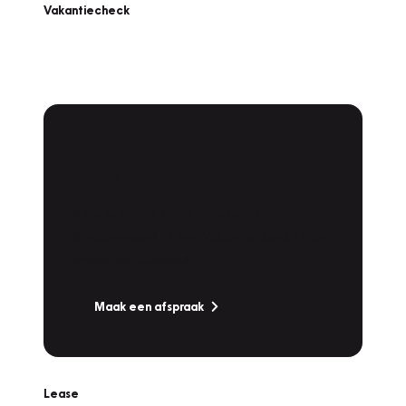
Vakantiecheck
Plan een
Werkplaatsafspraak
Is uw auto toe aan Onderhoud,
Bandenwissel of een Vakantiecheck? Plan
online een afspraak!
Maak een afspraak
Lease