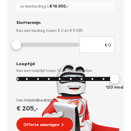
Je leenbedrag is
€ 16.950
,-
Slottermijn
Kies een bedrag tussen
€ 0
en
€ 5.085
Looptijd
Kies een looptijd tussen
12
en
120
maanden
120
mnd
Uw maandbedrag:
€ 205
,-
Offerte aanvragen