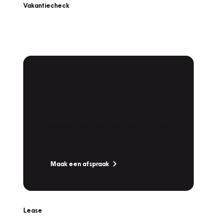
Vakantiecheck
Plan een
Werkplaatsafspraak
Is uw auto toe aan Onderhoud,
Bandenwissel of een Vakantiecheck? Plan
online een afspraak!
Maak een afspraak
Lease