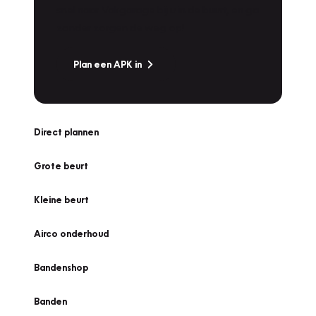
snel naar Vakgarage bij u in de buurt, en ga
zonder zorgen de weg op!
Plan een APK in
Direct plannen
Grote beurt
Kleine beurt
Airco onderhoud
Bandenshop
Banden