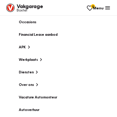
Vakgarage
0
Menu
Boxtel
Occasions
Financial Lease aanbod
APK
Werkplaats
Diensten
Over ons
Vacature Automonteur
Autoverhuur