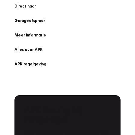
Direct naar
Garageafspraak
Meer informatie
Alles over APK
APK regelgeving
APK Keuring bij
Vakgarage!
Is het weer tijd voor de jaarlijkse APK? Ga