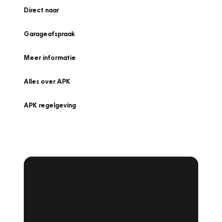
Direct naar
Garageafspraak
Meer informatie
Alles over APK
APK regelgeving
APK Keuring bij
Vakgarage!
Is het weer tijd voor de jaarlijkse APK? Ga