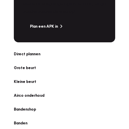
snel naar Vakgarage bij u in de buurt, en ga
zonder zorgen de weg op!
Plan een APK in
Direct plannen
Grote beurt
Kleine beurt
Airco onderhoud
Bandenshop
Banden