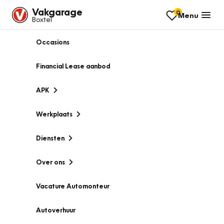
Vakgarage
0
Menu
Boxtel
Occasions
Financial Lease aanbod
APK
Werkplaats
Diensten
Over ons
Vacature Automonteur
Autoverhuur