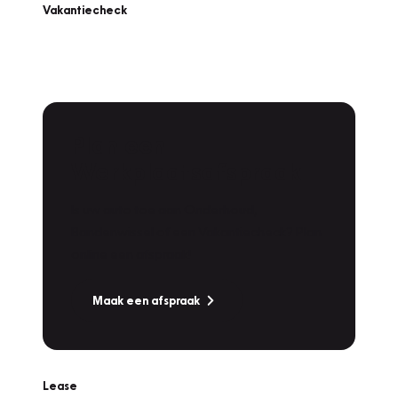
Vakantiecheck
Plan een
Werkplaatsafspraak
Is uw auto toe aan Onderhoud,
Bandenwissel of een Vakantiecheck? Plan
online een afspraak!
Maak een afspraak
Lease